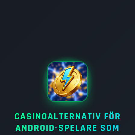
CASINOALTERNATIV FÖR
ANDROID-SPELARE SOM